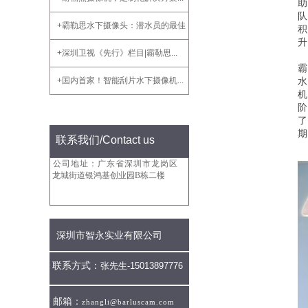
+霸勒思水下摄像头：潜水员的最佳...
+深圳卫视《先行》栏目|霸勒思...
+国内首家！智能刮片水下摄像机...
联系我们
/Contact us
公司地址：广东省深圳市龙岗区
龙城街道银鸿基创业园B栋二楼
深圳市智永实业有限公司
联系方式：
张先生-
15013897776
邮箱：
zhangli@barluscam.com